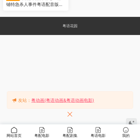
铺特急杀人事件粤语配音版全
2集 帕丁顿4点50分发车～卧
铺特快谋杀案～粤语版
粤语花园
友站：
粤动画(粤语动画&粤语动画电影)
网站首页
粤配电影
粤配剧集
粤语电影
我的