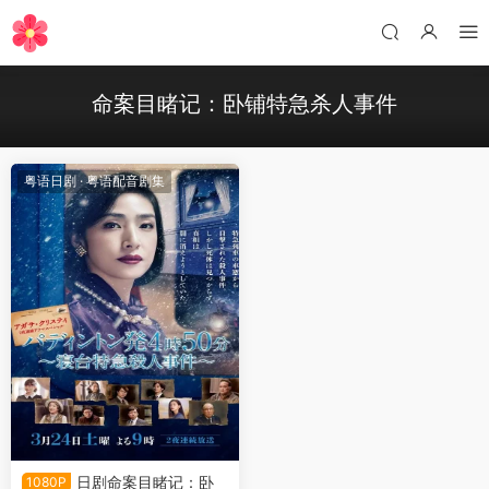
命案目睹记：卧铺特急杀人事件
粤语日剧
·
粤语配音剧集
日剧命案目睹记：卧
1080P