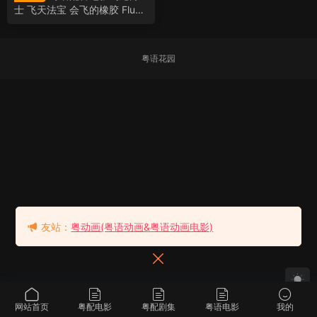
士 飞天法宝 会飞的橡胶 Flubb
er
粤语花园
友站：
粤动画(粤语动画&粤语动画电影)
网站首页
粤配电影
粤配剧集
粤语电影
我的