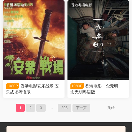
香港粤语电影
香港粤语电影
香港电影安乐战场 安
香港电影一念无明 一
1080P
1080P
乐战场粤语版
念无明粤语版
1
2
3
...
293
下一页
跳转