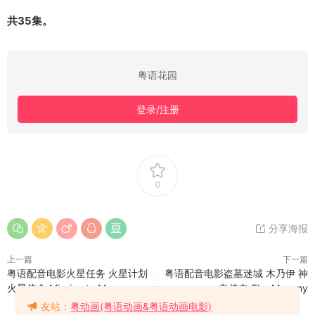
共35集。
粤语花园
登录/注册
0
分享海报
上一篇
下一篇
粤语配音电影火星任务 火星计划
粤语配音电影盗墓迷城 木乃伊 神
火星使命 Mission to Mars
鬼传奇 The Mummy
友站：
粤动画(粤语动画&粤语动画电影)