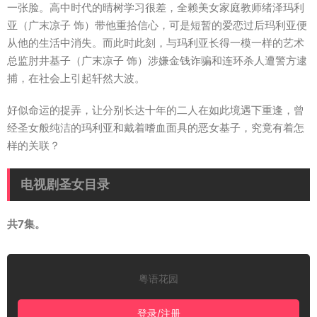
一张脸。高中时代的晴树学习很差，全赖美女家庭教师绪泽玛利
亚（广末凉子 饰）带他重拾信心，可是短暂的爱恋过后玛利亚便
从他的生活中消失。而此时此刻，与玛利亚长得一模一样的艺术
总监肘井基子（广末凉子 饰）涉嫌金钱诈骗和连环杀人遭警方逮
捕，在社会上引起轩然大波。
好似命运的捉弄，让分别长达十年的二人在如此境遇下重逢，曾
经圣女般纯洁的玛利亚和戴着嗜血面具的恶女基子，究竟有着怎
样的关联？
电视剧圣女目录
共7集。
粤语花园
登录/注册