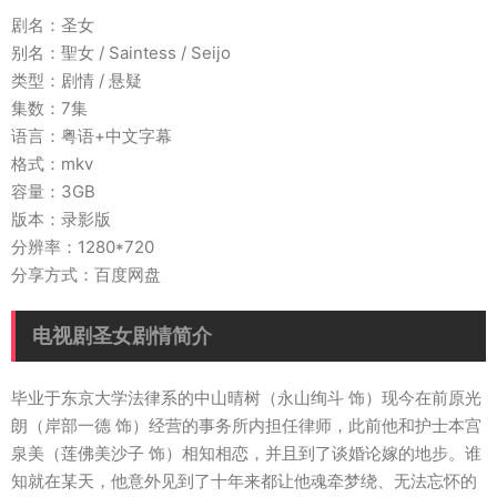
剧名：圣女
别名：聖女 / Saintess / Seijo
类型：剧情 / 悬疑
集数：7集
语言：粤语+中文字幕
格式：mkv
容量：3GB
版本：录影版
分辨率：1280*720
分享方式：百度网盘
电视剧圣女剧情简介
毕业于东京大学法律系的中山晴树（永山绚斗 饰）现今在前原光
朗（岸部一德 饰）经营的事务所内担任律师，此前他和护士本宫
泉美（莲佛美沙子 饰）相知相恋，并且到了谈婚论嫁的地步。谁
知就在某天，他意外见到了十年来都让他魂牵梦绕、无法忘怀的