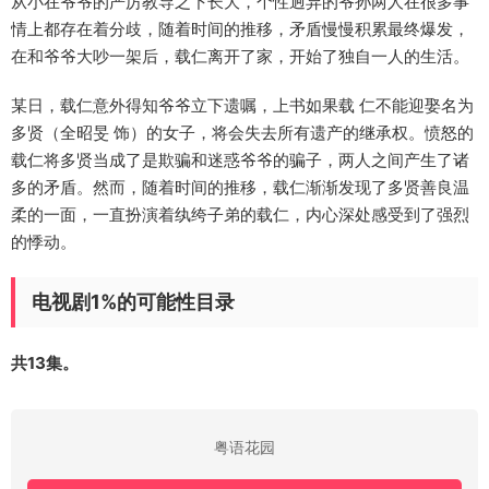
从小在爷爷的严厉教导之下长大，个性迥异的爷孙两人在很多事
情上都存在着分歧，随着时间的推移，矛盾慢慢积累最终爆发，
在和爷爷大吵一架后，载仁离开了家，开始了独自一人的生活。
某日，载仁意外得知爷爷立下遗嘱，上书如果载 仁不能迎娶名为
多贤（全昭旻 饰）的女子，将会失去所有遗产的继承权。愤怒的
载仁将多贤当成了是欺骗和迷惑爷爷的骗子，两人之间产生了诸
多的矛盾。然而，随着时间的推移，载仁渐渐发现了多贤善良温
柔的一面，一直扮演着纨绔子弟的载仁，内心深处感受到了强烈
的悸动。
电视剧1%的可能性目录
共13集。
粤语花园