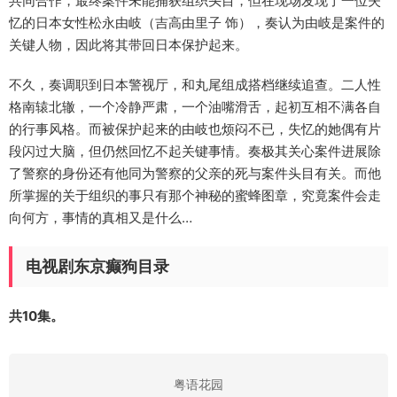
共同合作，最终案件未能捕获组织头目，但在现场发现了一位失
忆的日本女性松永由岐（吉高由里子 饰），奏认为由岐是案件的
关键人物，因此将其带回日本保护起来。
不久，奏调职到日本警视厅，和丸尾组成搭档继续追查。二人性
格南辕北辙，一个冷静严肃，一个油嘴滑舌，起初互相不满各自
的行事风格。而被保护起来的由岐也烦闷不已，失忆的她偶有片
段闪过大脑，但仍然回忆不起关键事情。奏极其关心案件进展除
了警察的身份还有他同为警察的父亲的死与案件头目有关。而他
所掌握的关于组织的事只有那个神秘的蜜蜂图章，究竟案件会走
向何方，事情的真相又是什么…
电视剧东京癫狗目录
共10集。
粤语花园