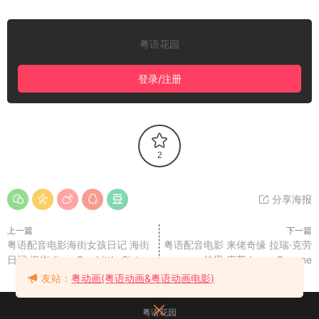
粤语花园
登录/注册
2
分享海报
上一篇
下一篇
粤语配音电影海街女孩日记 海街
粤语配音电影 来佬奇缘 拉瑞·克劳
日记 海街diary Our Little Sister
拉里·克劳 Larry Crowne
友站：
粤动画(粤语动画&粤语动画电影)
粤语花园