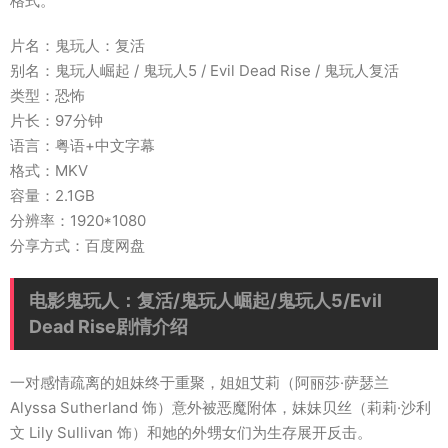
格式。
片名：鬼玩人：复活
别名：鬼玩人崛起 / 鬼玩人5 / Evil Dead Rise / 鬼玩人复活
类型：恐怖
片长：97分钟
语言：粤语+中文字幕
格式：MKV
容量：2.1GB
分辨率：1920*1080
分享方式：百度网盘
电影鬼玩人：复活/鬼玩人崛起/鬼玩人5/Evil
Dead Rise剧情介绍
一对感情疏离的姐妹终于重聚，姐姐艾莉（阿丽莎·萨瑟兰
Alyssa Sutherland 饰）意外被恶魔附体，妹妹贝丝（莉莉·沙利
文 Lily Sullivan 饰）和她的外甥女们为生存展开反击。