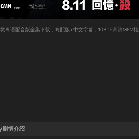
忆营救粤语配音版全集下载，粤配版+中文字幕，1080P高清MKV
ry剧情介绍