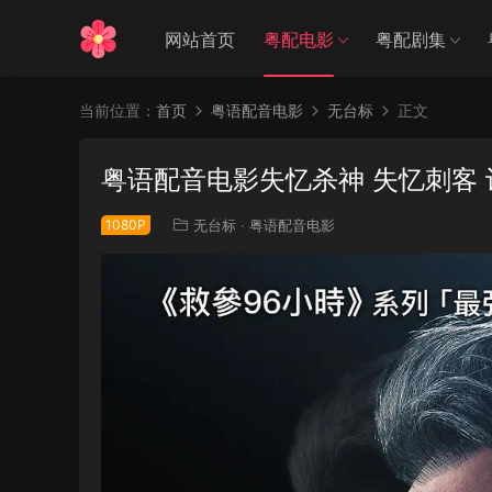
网站首页
粤配电影
粤配剧集
当前位置：
首页
粤语配音电影
无台标
正文
粤语配音电影失忆杀神 失忆刺客 记
1080P
无台标
·
粤语配音电影