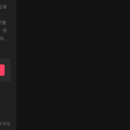
任务
些被
。在
动。
享海报