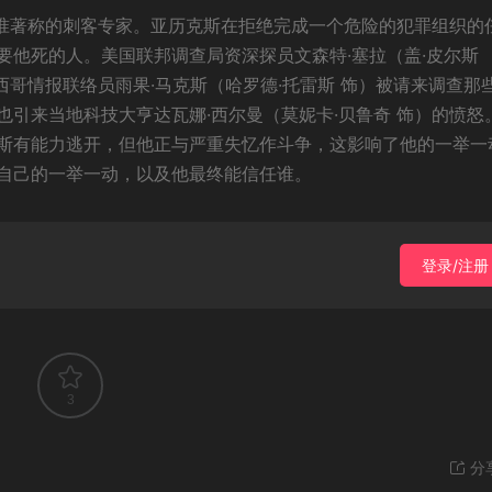
精准著称的刺客专家。亚历克斯在拒绝完成一个危险的犯罪组织的
要他死的人。美国联邦调查局资深探员文森特·塞拉（盖·皮尔斯
西哥情报联络员雨果·马克斯（哈罗德·托雷斯 饰）被请来调查那
引来当地科技大亨达瓦娜·西尔曼（莫妮卡·贝鲁奇 饰）的愤怒
斯有能力逃开，但他正与严重失忆作斗争，这影响了他的一举一
自己的一举一动，以及他最终能信任谁。
登录/注册
3
分