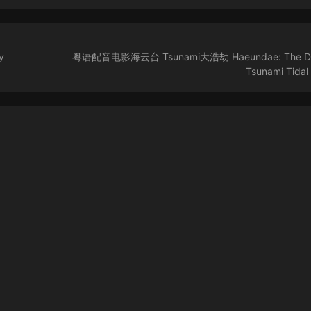
y
粤语配音电影海云台 Tsunami大浩劫 Haeundae: The De
Tsunami Tidal