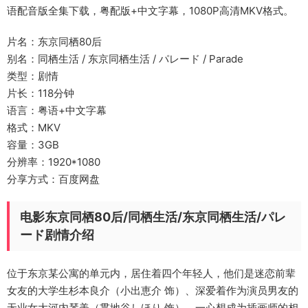
语配音版全集下载，粤配版+中文字幕，1080P高清MKV格式。
片名：东京同栖80后
别名：同栖生活 / 东京同栖生活 / パレード / Parade
类型：剧情
片长：118分钟
语言：粤语+中文字幕
格式：MKV
容量：3GB
分辨率：1920*1080
分享方式：百度网盘
电影东京同栖80后/同栖生活/东京同栖生活/パレ
ード剧情介绍
位于东京某公寓的单元内，居住着四个年轻人，他们是迷恋前辈
女友的大学生杉本良介（小出恵介 饰）、深爱着作为演员男友的
无业女大河内琴美（贯地谷しほり 饰）、一心想成为插画师的相