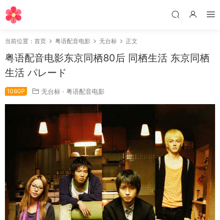
当前位置：
首页
粤语配音电影
无台标
正文
粤语配音电影东京同栖80后 同栖生活 东京同栖
生活 パレード
1080P
无台标
·
粤语配音电影