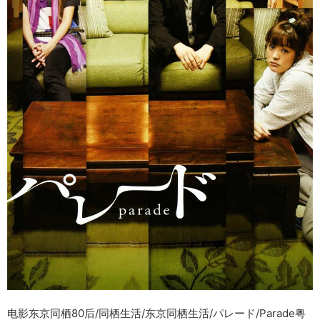
电影东京同栖80后/同栖生活/东京同栖生活/パレード/Parade粤