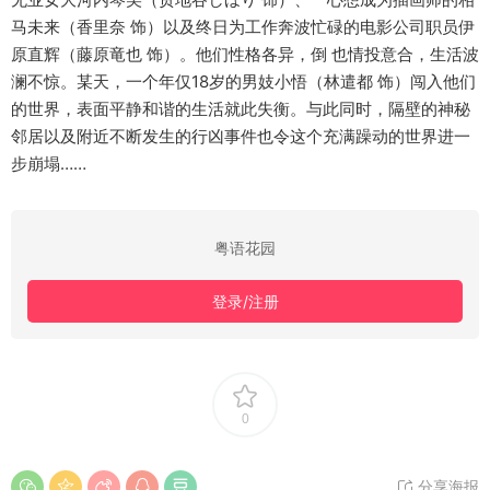
马未来（香里奈 饰）以及终日为工作奔波忙碌的电影公司职员伊
原直辉（藤原竜也 饰）。他们性格各异，倒 也情投意合，生活波
澜不惊。某天，一个年仅18岁的男妓小悟（林遣都 饰）闯入他们
的世界，表面平静和谐的生活就此失衡。与此同时，隔壁的神秘
邻居以及附近不断发生的行凶事件也令这个充满躁动的世界进一
步崩塌……
粤语花园
登录/注册
0
分享海报