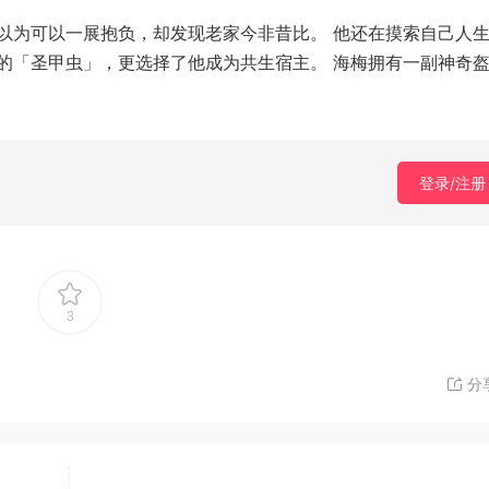
以为可以一展抱负，却发现老家今非昔比。 他还在摸索自己人
的「圣甲虫」，更选择了他成为共生宿主。 海梅拥有一副神奇
登录/注册
3
分