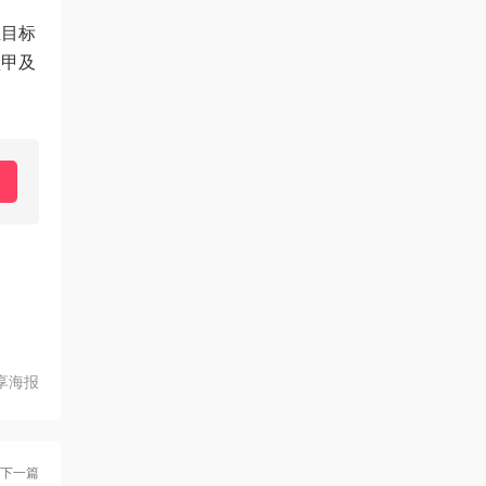
生目标
盔甲及
享海报
下一篇