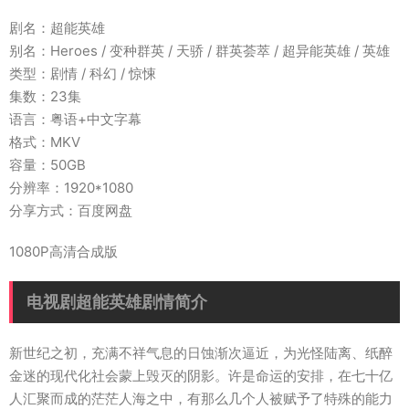
剧名：超能英雄
别名：Heroes / 变种群英 / 天骄 / 群英荟萃 / 超异能英雄 / 英雄
类型：剧情 / 科幻 / 惊悚
集数：23集
语言：粤语+中文字幕
格式：MKV
容量：50GB
分辨率：1920*1080
分享方式：百度网盘
1080P高清合成版
电视剧超能英雄剧情简介
新世纪之初，充满不祥气息的日蚀渐次逼近，为光怪陆离、纸醉
金迷的现代化社会蒙上毁灭的阴影。许是命运的安排，在七十亿
人汇聚而成的茫茫人海之中，有那么几个人被赋予了特殊的能力