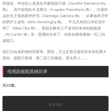
和使命。年轻的人类进化学教授莫汗德（Sendhil Ramamurthy
饰）、高中啦啦队长克莱尔（H ayden Panettiere 饰）、沉湎药
品的天才漫画家伊萨克（Santiago Cabrera 饰）、从事临终关怀
的男护士皮特（Milo Ventimiglia 饰）、平凡无奇的日本职员中
村广（Masi Oka 饰）、靠脱衣舞供儿子读书的单身妈妈妮基
（Ali Larter 饰）等，普通的外表下，却各自拥有着独一无二的
超能力。
他们为自身的独特而新奇、困扰，又注定肩负着前所未有的重大
使命。超能力英雄，接二连三的挑战，迎头而上……
电视剧超能英雄目录
共23集。
粤语花园