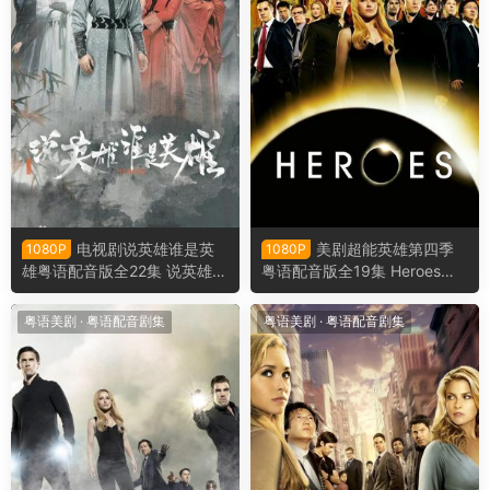
电视剧说英雄谁是英
美剧超能英雄第四季
1080P
1080P
雄粤语配音版全22集 说英雄谁
粤语配音版全19集 Heroes第
是英雄粤语版
四季粤语版
粤语美剧
·
粤语配音剧集
粤语美剧
·
粤语配音剧集