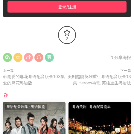
登录/注册
2
分享海报
上一篇
下一篇
韩剧爱的麻花粤语配音版全103集
美剧超能英雄重生粤语配音版全13
爱的麻花粤语版
集 Heroes再现 英雄重生粤语版
猜你喜欢
粤语配音剧集
·
粤语国剧
粤语美剧
·
粤语配音剧集